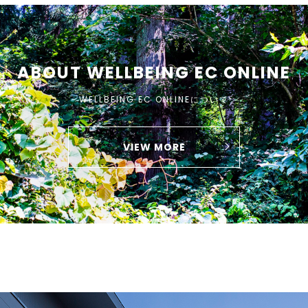
ABOUT WELLBEING EC ONLINE
WELLBEING EC ONLINEについて
VIEW MORE