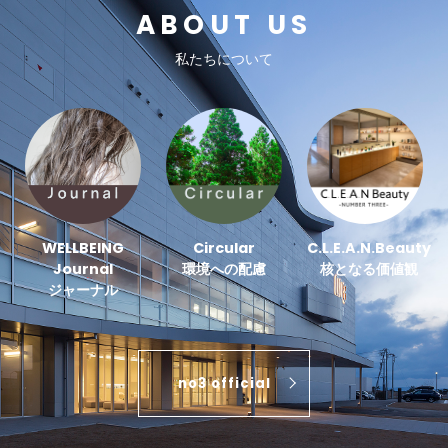
ABOUT US
私たちについて
WELLBEING
Circular
C.L.E.A.N.Beauty
Journal
環境への配慮
核となる価値観
ジャーナル
no3 official