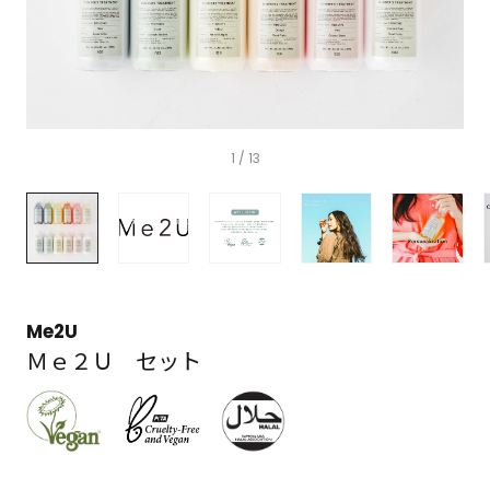
1
/ 13
Me2U
Ｍｅ２Ｕ セット