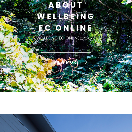
ABOUT
WELLBEING
EC ONLINE
WELLBEING EC ONLINEについて
VIEW MORE