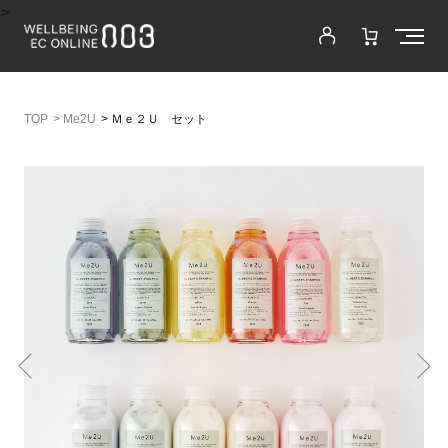
>
>
Me2U
>
Ｍｅ２Ｕ セット