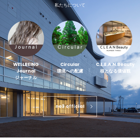
私たちについて
WELLBEING
Circular
C.L.E.A.N.Beauty
Journal
環境への配慮
核となる価値観
ジャーナル
no3 official