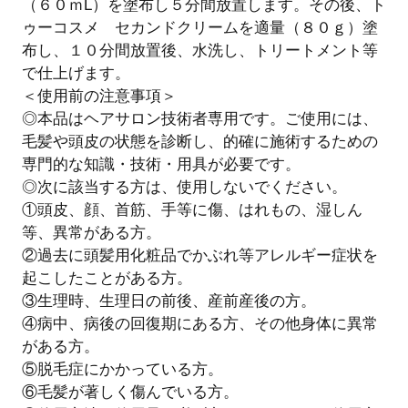
（６０ｍL）を塗布し５分間放置します。その後、ト
ゥーコスメ セカンドクリームを適量（８０ｇ）塗
布し、１０分間放置後、水洗し、トリートメント等
で仕上げます。
＜使用前の注意事項＞
◎本品はヘアサロン技術者専用です。ご使用には、
毛髪や頭皮の状態を診断し、的確に施術するための
専門的な知識・技術・用具が必要です。
◎次に該当する方は、使用しないでください。
①頭皮、顔、首筋、手等に傷、はれもの、湿しん
等、異常がある方。
②過去に頭髪用化粧品でかぶれ等アレルギー症状を
起こしたことがある方。
③生理時、生理日の前後、産前産後の方。
④病中、病後の回復期にある方、その他身体に異常
がある方。
⑤脱毛症にかかっている方。
⑥毛髪が著しく傷んでいる方。