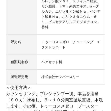
ルレチン酸２Ｎａ、スフィンゴ脂質、
リン脂質、トマト果実エキス、α－グ
ルカン、エリソルビン酸Ｎａ、ペンテ
ト酸５Ｎａ、ポリクオタニウム－６
１、ビスセテアリルアモジメチコン、
香料
販売名
トゥーコスメゼロ チューニング エ
クストラハード
種類別名称
ヘアセット料
製造販売元
株式会社ナンバースリー
＜使用方法＞
カウンセリング、プレシャンプー後、本品を適量
（８０ｇ）塗布し、５～１０分間室温放置後、水洗
します。その後、トゥーコスメゼロ ブースター