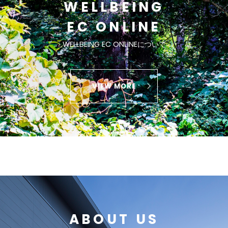
WELLBEING
EC ONLINE
WELLBEING EC ONLINEについて
VIEW MORE
ABOUT US