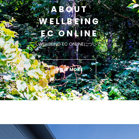
ABOUT
WELLBEING
EC ONLINE
WELLBEING EC ONLINEについて
VIEW MORE