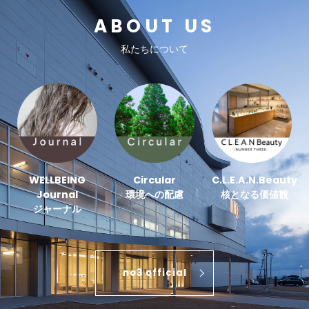
ABOUT US
私たちについて
WELLBEING
Circular
C.L.E.A.N.Beauty
Journal
環境への配慮
核となる価値観
ジャーナル
no3 official