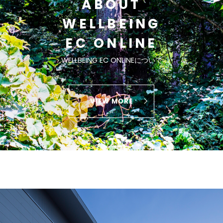
ABOUT
WELLBEING
EC ONLINE
WELLBEING EC ONLINEについて
VIEW MORE