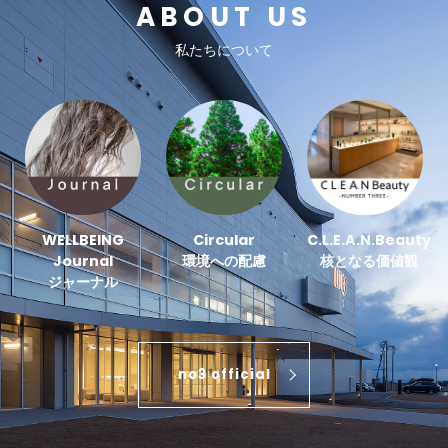
ABOUT US
私たちについて
WELLBEING
Circular
C.L.E.A.N.Beauty
Journal
環境への配慮
核となる価値観
ジャーナル
no3 official