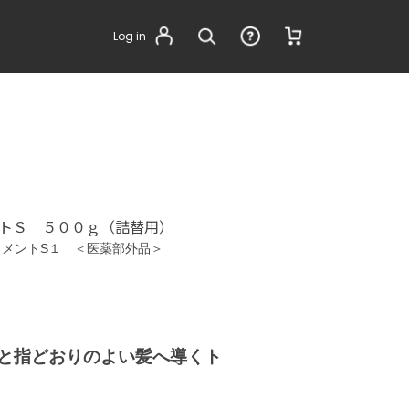
Log in
トＳ ５００ｇ（詰替用）
メントS１ ＜医薬部外品＞
と指どおりのよい髪へ導くト