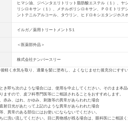
ヒマシ油、ジペンタエリトリット脂肪酸エステル（１）、ヤ
リシロキサン（１）、メチルポリシロキサン、ＰＯＥトリデ
ントテニルアルコール、タウリン、ヒドロキシエタンジホス
イルガ／薬用トリートメントS１
＜医薬部外品＞
株式会社ナンバースリー
ー後軽く水気を取り、適量を髪に塗布し、よくなじませた後充分にすす
とき即ち次のような場合には、使用を中止してください。そのまま本品
りますので、皮フ科専門医等にご相談されることをおすすめします。
、赤み、はれ、かゆみ、刺激等の異常があらわれた場合
直射日光があたって上記のような異常があらわれた場合
等、異常のある部位にはお使いにならないでください。
ちに洗い流してください。目に異物感が残る場合は、眼科医にご相談く