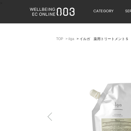
>
CATEGORY
SE
>
ilga
>
イルガ 薬用トリートメントＳ