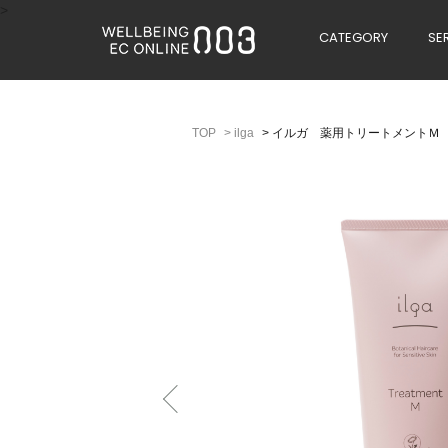
>
CATEGORY
SE
>
ilga
>
イルガ 薬用トリートメントＭ