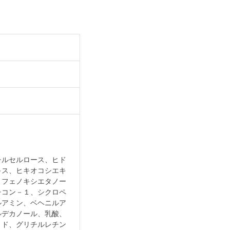
チルセルロース、ヒド
キス、ヒキオコシエキ
、フェノキシエタノー
チコン－１、シクロペ
ルアミン、ベヘニルア
ルデカノール、乳酸、
ミド、グリチルレチン