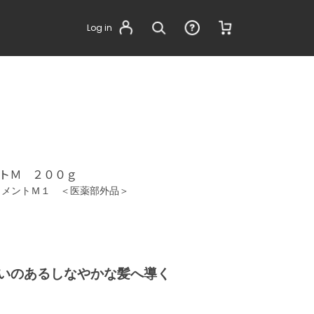
Log in
トＭ ２００ｇ
トメントＭ１ ＜医薬部外品＞
いのあるしなやかな髪へ導く