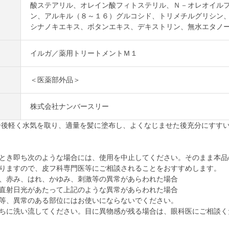
酸ステアリル、オレイン酸フィトステリル、Ｎ－オレオイル
ン、アルキル（８～１６）グルコシド、トリメチルグリシン
シナノキエキス、ボタンエキス、デキストリン、無水エタノ
イルガ／薬用トリートメントＭ１
＜医薬部外品＞
株式会社ナンバースリー
ー後軽く水気を取り、適量を髪に塗布し、よくなじませた後充分にすす
とき即ち次のような場合には、使用を中止してください。そのまま本品
りますので、皮フ科専門医等にご相談されることをおすすめします。
、赤み、はれ、かゆみ、刺激等の異常があらわれた場合
直射日光があたって上記のような異常があらわれた場合
等、異常のある部位にはお使いにならないでください。
ちに洗い流してください。目に異物感が残る場合は、眼科医にご相談く