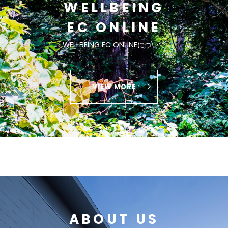
WELLBEING
EC ONLINE
WELLBEING EC ONLINEについて
VIEW MORE
ABOUT US