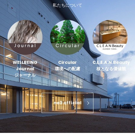
私たちについて
WELLBEING
Circular
C.L.E.A.N.Beauty
Journal
環境への配慮
核となる価値観
ジャーナル
no3 official