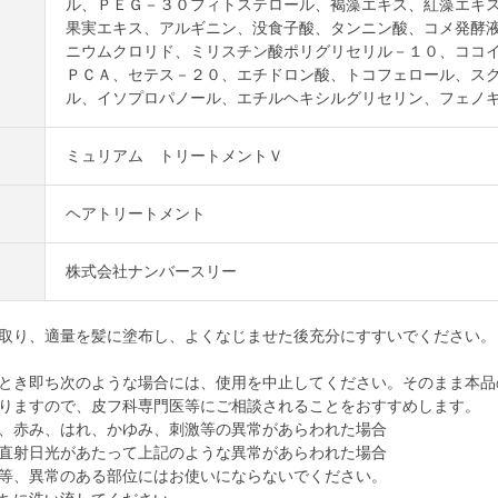
ル、ＰＥＧ－３０フィトステロール、褐藻エキス、紅藻エキ
果実エキス、アルギニン、没食子酸、タンニン酸、コメ発酵
ニウムクロリド、ミリスチン酸ポリグリセリル－１０、ココ
ＰＣＡ、セテス－２０、エチドロン酸、トコフェロール、ス
ル、イソプロパノール、エチルヘキシルグリセリン、フェノ
ミュリアム トリートメントＶ
ヘアトリートメント
株式会社ナンバースリー
取り、適量を髪に塗布し、よくなじませた後充分にすすいでください。
とき即ち次のような場合には、使用を中止してください。そのまま本品
りますので、皮フ科専門医等にご相談されることをおすすめします。
、赤み、はれ、かゆみ、刺激等の異常があらわれた場合
直射日光があたって上記のような異常があらわれた場合
等、異常のある部位にはお使いにならないでください。