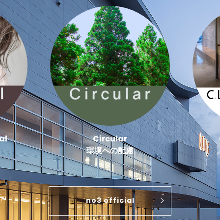
al
Circular
環境への配慮
no3 official