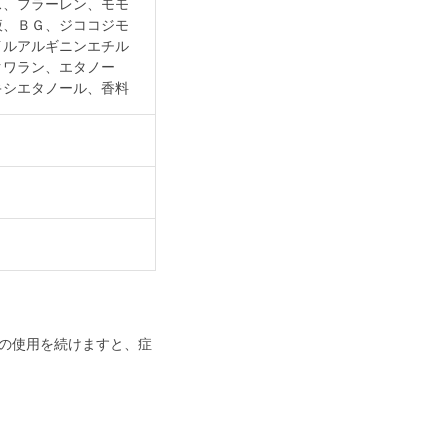
ス、フラーレン、モモ
液、ＢＧ、ジココジモ
イルアルギニンエチル
クワラン、エタノー
キシエタノール、香料
の使用を続けますと、症