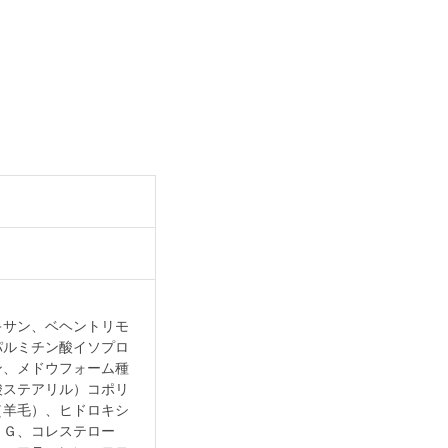
キサン、ベヘントリモ
パルミチン酸イソプロ
ン、メドウフォーム種
酸ステアリル）コポリ
（羊毛）、ヒドロキシ
ＮＧ、コレステロー