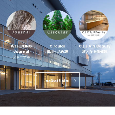
WELLBEING
Circular
C.L.E.A.N.Beauty
Journal
環境への配慮
核となる価値観
ジャーナル
no3 official