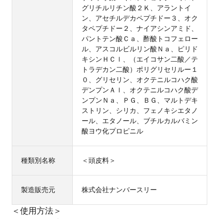
グリチルリチン酸２Ｋ、アラントイ
ン、アセチルデカペプチドー３、オク
タペプチドー２、ナイアシンアミド、
パントテン酸Ｃａ、酢酸トコフェロー
ル、アスコルビルリン酸Ｎａ、ピリド
キシンＨＣｌ、（エイコサン二酸／テ
トラデカン二酸）ポリグリセリルー１
０、グリセリン、オクテニルコハク酸
デンプンＡｌ、オクテニルコハク酸デ
ンプンＮａ、ＰＧ、ＢＧ、マルトデキ
ストリン、シリカ、フェノキシエタノ
ール、エタノール、ブチルカルバミン
酸ヨウ化プロピニル
種類別名称
＜頭皮料＞
製造販売元
株式会社ナンバースリー
＜使用方法＞