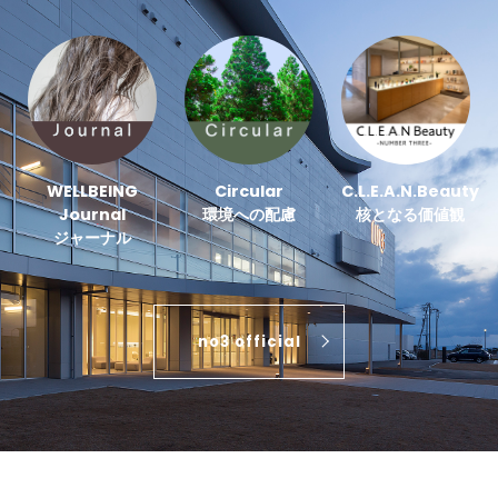
WELLBEING
Circular
C.L.E.A.N.Beauty
Journal
環境への配慮
核となる価値観
ジャーナル
no3 official