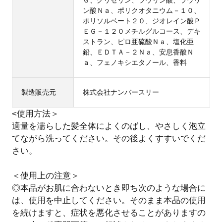
Ｇ、グリセリン、ラウリン酸、ラウリ
ン酸Ｎａ、ポリクオタニウム－１０、
ポリソルベート２０、ジオレイン酸Ｐ
ＥＧ－１２０メチルグルコース、デキ
ストラン、ピロ亜硫酸Ｎａ、塩化亜
鉛、ＥＤＴＡ－２Ｎａ、安息香酸Ｎ
ａ、フェノキシエタノール、香料
製造販売元
株式会社ナンバースリー
<使用方法＞
適量を濡らした髪全体によくのばし、やさしく泡立
てながら洗ってください。その後よくすすいでくだ
さい。
＜使用上の注意＞
◎本品がお肌に合わないとき即ち次のような場合に
は、使用を中止してください。そのまま本品の使用
を続けますと、症状を悪化させることがありますの