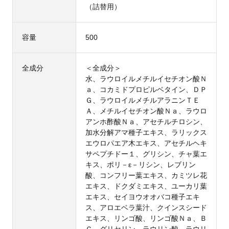
（詰替用）
容量
500
全成分
＜全成分＞
水、ラウロイルメチルイセチオン酸Ｎ
ａ、コカミドプロピルベタイン、ＤＰ
Ｇ、ラウロイルメチルアラニンＴＥ
Ａ、メチルイセチオン酸Ｎａ、ラウロ
アンホ酢酸Ｎａ、アセチルチロシン、
加水分解アマ種子エキス、ラリックス
エウロパエア木エキス、アセチルヘキ
サペプチドー１、グリシン、チャ葉エ
キス、ポリ－ε－リシン、レブリン
酸、コンフリー葉エキス、カミツレ花
エキス、ドクダミエキス、ユーカリ葉
エキス、セイヨウオオバコ種子エキ
ス、アロエベラ葉汁、クインスシード
エキス、リンゴ酸、リンゴ酸Ｎａ、Ｂ