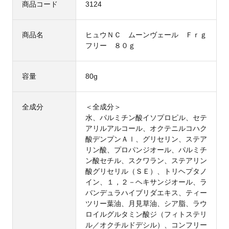
商品コード
3124
商品名
ヒュウＮＣ ムーンヴェール Ｆｒｇ
フリー ８０ｇ
容量
80g
全成分
＜全成分＞
水、パルミチン酸イソプロピル、セテ
アリルアルコール、オクテニルコハク
酸デンプンＡｌ、グリセリン、ステア
リン酸、プロパンジオール、パルミチ
ン酸セチル、スクワラン、ステアリン
酸グリセリル（ＳＥ）、トリヘプタノ
イン、１，２－ヘキサンジオール、ラ
バンデュラハイブリダエキス、ティー
ツリー葉油、月見草油、シア脂、ラウ
ロイルグルタミン酸ジ（フィトステリ
ル／オクチルドデシル）、コンフリー