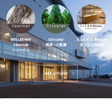
WELLBEING
Circular
C.L.E.A.N.Beauty
Journal
環境への配慮
核となる価値観
ジャーナル
no3 official