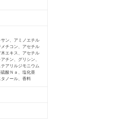
キサン、アミノエチル
ジメチコン、アセチル
ア木エキス、アセチル
レアチン、グリシン、
ステアリルジモニウム
亜硫酸Ｎａ、塩化亜
エタノール、香料