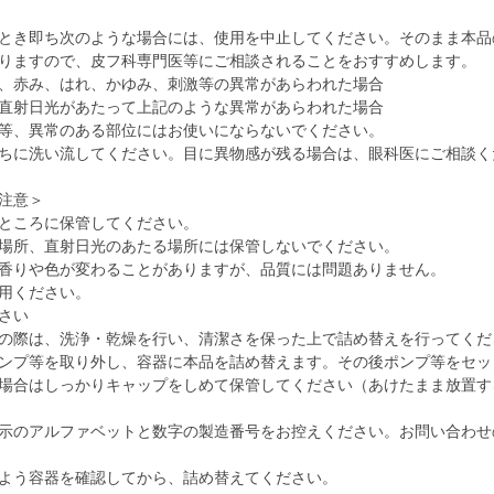
とき即ち次のような場合には、使用を中止してください。そのまま本品
りますので、皮フ科専門医等にご相談されることをおすすめします。
、赤み、はれ、かゆみ、刺激等の異常があらわれた場合
直射日光があたって上記のような異常があらわれた場合
等、異常のある部位にはお使いにならないでください。
ちに洗い流してください。目に異物感が残る場合は、眼科医にご相談く
注意＞
ところに保管してください。
場所、直射日光のあたる場所には保管しないでください。
香りや色が変わることがありますが、品質には問題ありません。
用ください。
さい
の際は、洗浄・乾燥を行い、清潔さを保った上で詰め替えを行ってくだ
ンプ等を取り外し、容器に本品を詰め替えます。その後ポンプ等をセッ
場合はしっかりキャップをしめて保管してください（あけたまま放置す
示のアルファベットと数字の製造番号をお控えください。お問い合わせ
よう容器を確認してから、詰め替えてください。