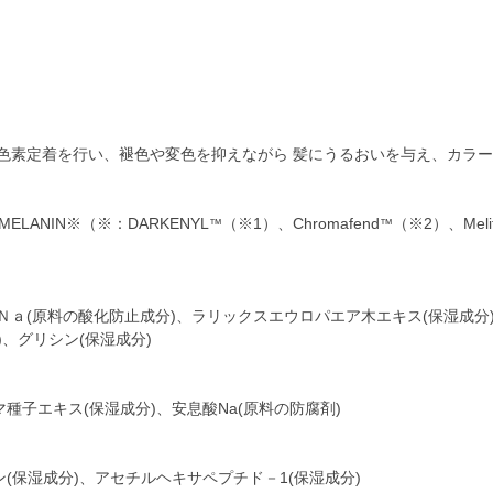
色素定着を行い、褪色や変色を抑えながら 髪にうるおいを与え、カラ
LANIN※（※：DARKENYL
（※1）、Chromafend
（※2）、Melit
™
™
ａ(原料の酸化防止成分)、ラリックスエウロパエア木エキス(保湿成分)
)、グリシン(保湿成分)
種子エキス(保湿成分)、安息酸Na(原料の防腐剤)
(保湿成分)、アセチルヘキサペプチド－1(保湿成分)