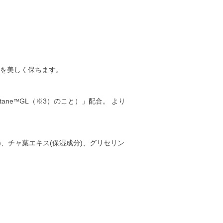
ーを美しく保ちます。
ane
GL（※3）のこと）」配合。 より
™
、チャ葉エキス(保湿成分)、グリセリン