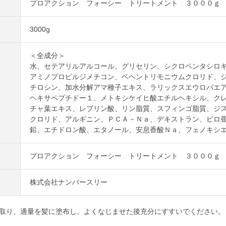
プロアクション フォーシー トリートメント ３０００ｇ
3000g
＜全成分＞
水、セテアリルアルコール、グリセリン、シクロペンタシロ
アミノプロピルジメチコン、ベヘントリモニウムクロリド、
チロシン、加水分解アマ種子エキス、ラリックスエウロパエ
ヘキサペプチドー１、メトキシケイヒ酸エチルヘキシル、ク
チャ葉エキス、レブリン酸、リン脂質、スフィンゴ脂質、ジ
クロリド、アルギニン、ＰＣＡ－Ｎａ、デキストラン、ピロ
鉛、エチドロン酸、エタノール、安息香酸Ｎａ、フェノキシ
プロアクション フォーシー トリートメント ３０００ｇ
株式会社ナンバースリー
取り、適量を髪に塗布し、よくなじませた後充分にすすいでください。