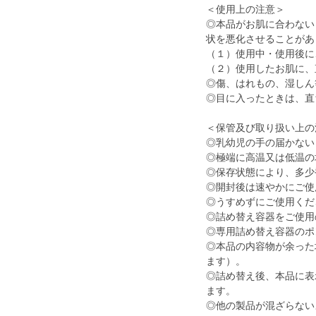
＜使用上の注意＞
◎本品がお肌に合わない
状を悪化させることがあ
（１）使用中・使用後に
（２）使用したお肌に、
◎傷、はれもの、湿しん
◎目に入ったときは、直
＜保管及び取り扱い上の
◎乳幼児の手の届かない
◎極端に高温又は低温の
◎保存状態により、多少
◎開封後は速やかにご使
◎うすめずにご使用くだ
◎詰め替え容器をご使用
◎専用詰め替え容器のポ
◎本品の内容物が余った
ます）。
◎詰め替え後、本品に表
ます。
◎他の製品が混ざらない