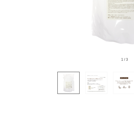
1
/ 3