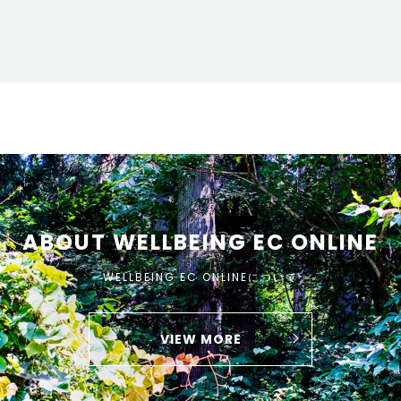
ABOUT WELLBEING EC ONLINE
WELLBEING EC ONLINEについて
VIEW MORE