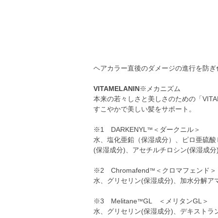
ヘアカラー直後のダメージの進行を防ぎ
VITAMELANIN
※メカニズム
本来の若々しさと美しさのための「VITAME
すこやかで美しい髪をサポート。
※1 DARKENYL
＜ダークニル＞
™
水、塩化亜鉛（保湿成分）、ピロ亜硫酸Ｎ
(保湿成分)、アセチルチロシン(保湿成分
※2 Chromafend
＜クロマフェンド＞
™
水、グリセリン(保湿成分)、加水分解アマ
※3 Melitane
GL ＜メリタンGL＞
™
水、グリセリン(保湿成分)、デキストラン