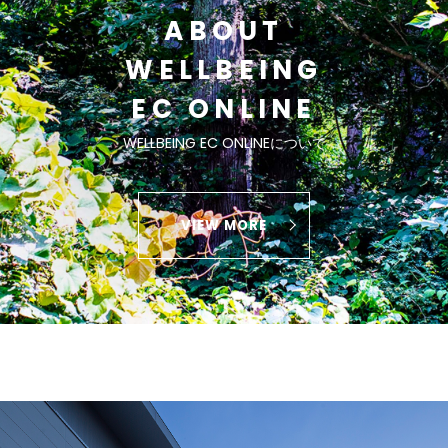
ABOUT
WELLBEING
EC ONLINE
WELLBEING EC ONLINEについて
VIEW MORE