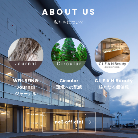
ABOUT US
私たちについて
WELLBEING
Circular
C.L.E.A.N.Beauty
Journal
環境への配慮
核となる価値観
ジャーナル
no3 official