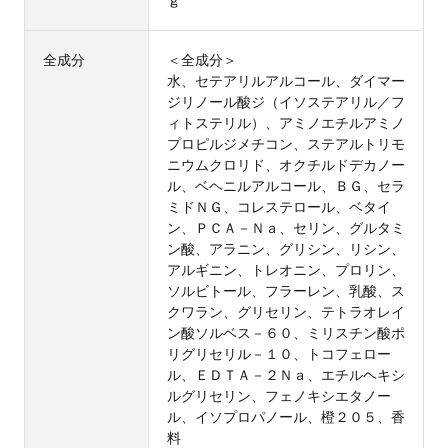
全成分
＜全成分＞
水、セテアリルアルコール、ダイマー
ジリノール酸ジ（イソステアリル／フ
ィトステリル）、アミノエチルアミノ
プロピルジメチコン、ステアルトリモ
ニウムクロリド、オクチルドデカノー
ル、ベヘニルアルコール、ＢＧ、セラ
ミドＮＧ、コレステロール、ベタイ
ン、ＰＣＡ－Ｎａ、セリン、グルタミ
ン酸、アラニン、グリシン、リシン、
アルギニン、トレオニン、プロリン、
ソルビトール、フラーレン、乳酸、ス
クワラン、グリセリン、テトラオレイ
ン酸ソルベス－６０、ミリスチン酸ポ
リグリセリル－１０、トコフェロー
ル、ＥＤＴＡ－２Ｎａ、エチルヘキシ
ルグリセリン、フェノキシエタノー
ル、イソプロパノール、橙２０５、香
料