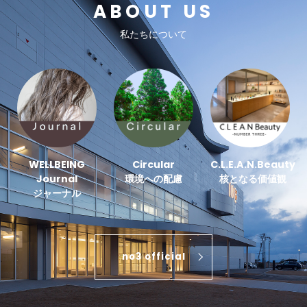
ABOUT US
私たちについて
WELLBEING
Circular
C.L.E.A.N.Beauty
Journal
環境への配慮
核となる価値観
ジャーナル
no3 official