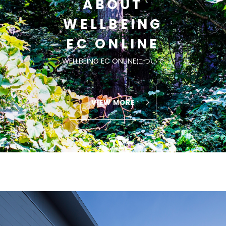
ABOUT
WELLBEING
EC ONLINE
WELLBEING EC ONLINEについて
VIEW MORE