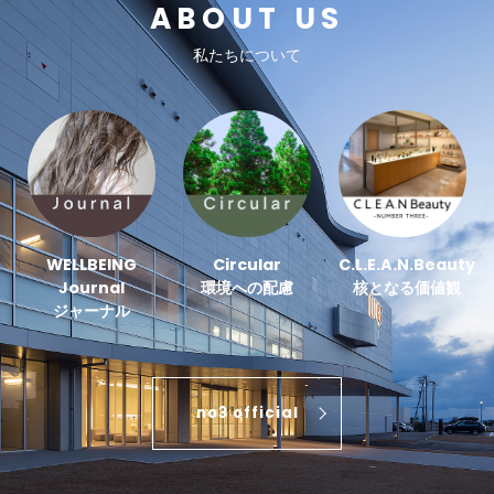
ABOUT US
私たちについて
WELLBEING
Circular
C.L.E.A.N.Beauty
Journal
環境への配慮
核となる価値観
ジャーナル
no3 official