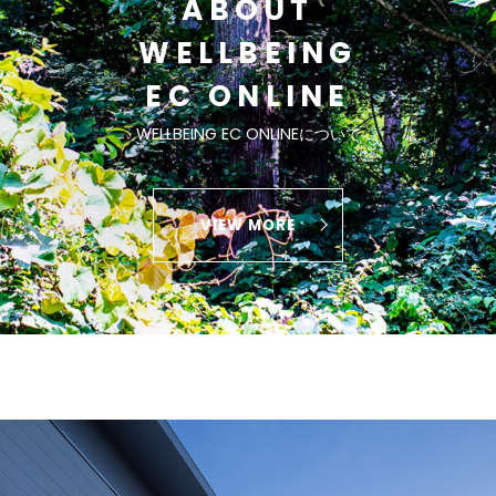
ABOUT
WELLBEING
EC ONLINE
WELLBEING EC ONLINEについて
VIEW MORE