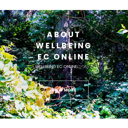
ABOUT
WELLBEING
EC ONLINE
WELLBEING EC ONLINEについて
VIEW MORE