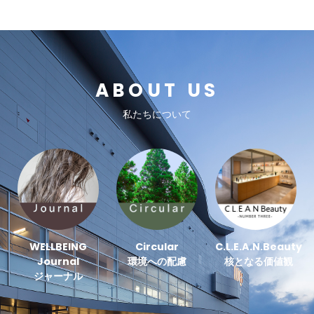
ABOUT US
私たちについて
WELLBEING
Circular
C.L.E.A.N.Beauty
Journal
環境への配慮
核となる価値観
ジャーナル