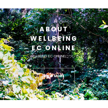
ABOUT
WELLBEING
EC ONLINE
WELLBEING EC ONLINEについて
VIEW MORE