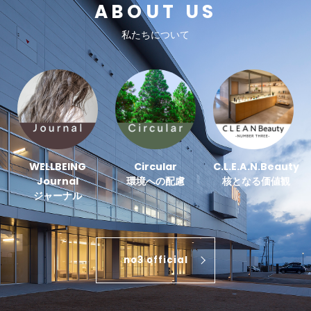
ABOUT US
私たちについて
WELLBEING
Circular
C.L.E.A.N.Beauty
Journal
環境への配慮
核となる価値観
ジャーナル
no3 official