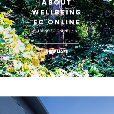
ABOUT
WELLBEING
EC ONLINE
WELLBEING EC ONLINEについて
VIEW MORE