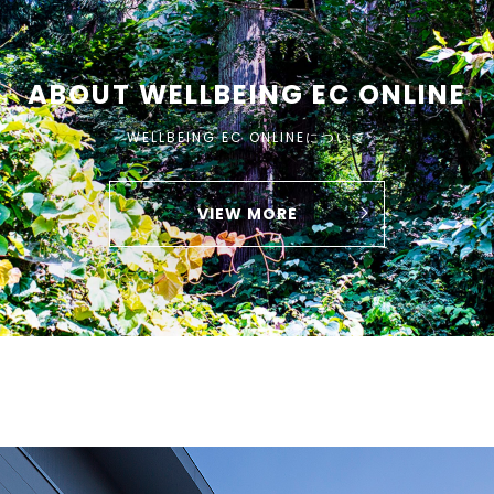
ABOUT WELLBEING EC ONLINE
WELLBEING EC ONLINEについて
VIEW MORE