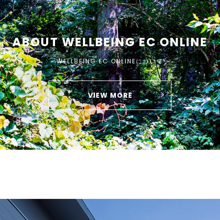
ABOUT WELLBEING EC ONLINE
WELLBEING EC ONLINEについて
VIEW MORE