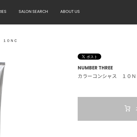
RIES
SALON SEARCH
ABOUT US
 １０ＮＣ
NUMBER THREE
カラーコンシャス １０Ｎ