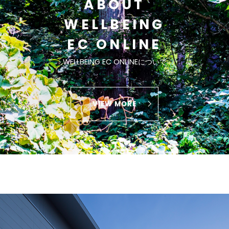
ABOUT
WELLBEING
EC ONLINE
WELLBEING EC ONLINEについて
VIEW MORE