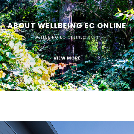
ABOUT WELLBEING EC ONLINE
WELLBEING EC ONLINEについて
VIEW MORE