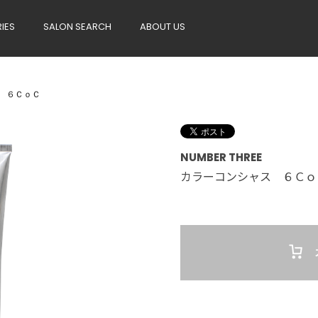
RIES
SALON SEARCH
ABOUT US
 ６ＣｏＣ
NUMBER THREE
カラーコンシャス ６Ｃｏ