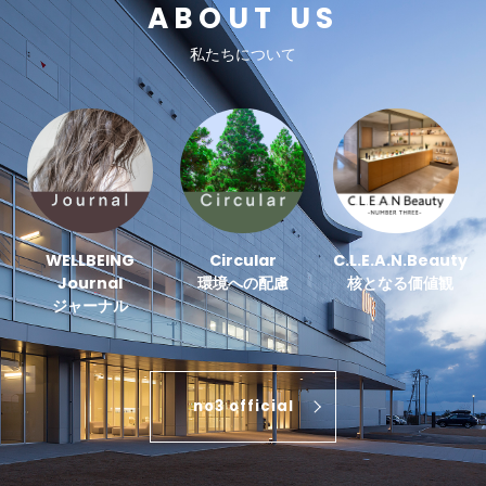
ABOUT US
私たちについて
WELLBEING
Circular
C.L.E.A.N.Beauty
Journal
環境への配慮
核となる価値観
ジャーナル
no3 official