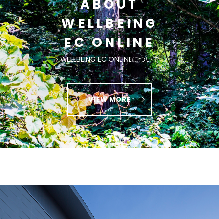
ABOUT
WELLBEING
EC ONLINE
WELLBEING EC ONLINEについて
VIEW MORE