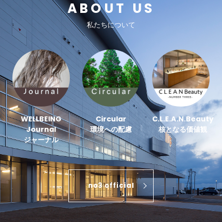
ABOUT US
私たちについて
WELLBEING
Circular
C.L.E.A.N.Beauty
Journal
環境への配慮
核となる価値観
ジャーナル
no3 official