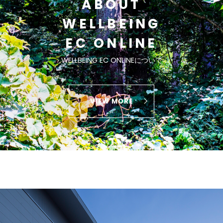
ABOUT
WELLBEING
EC ONLINE
WELLBEING EC ONLINEについて
VIEW MORE