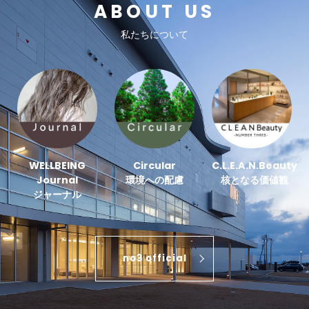
ABOUT US
私たちについて
WELLBEING
Circular
C.L.E.A.N.Beauty
Journal
環境への配慮
核となる価値観
ジャーナル
no3 official