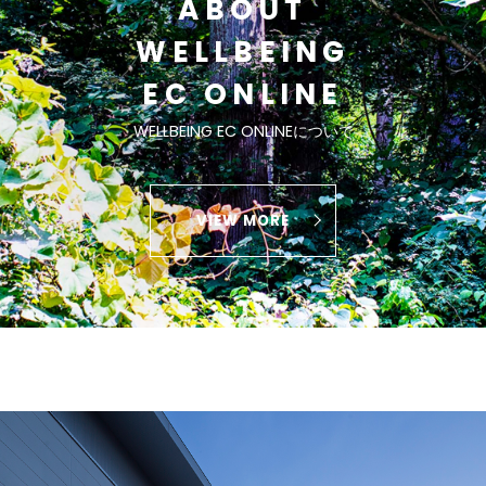
ABOUT
WELLBEING
EC ONLINE
WELLBEING EC ONLINEについて
VIEW MORE