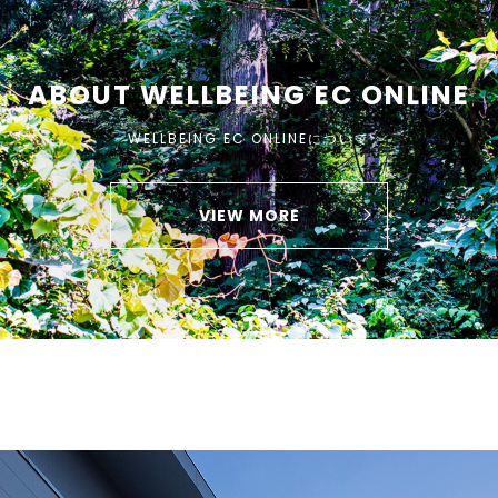
ABOUT WELLBEING EC ONLINE
WELLBEING EC ONLINEについて
VIEW MORE