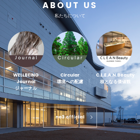
ABOUT US
私たちについて
WELLBEING
Circular
C.L.E.A.N.Beauty
Journal
環境への配慮
核となる価値観
ジャーナル
no3 official