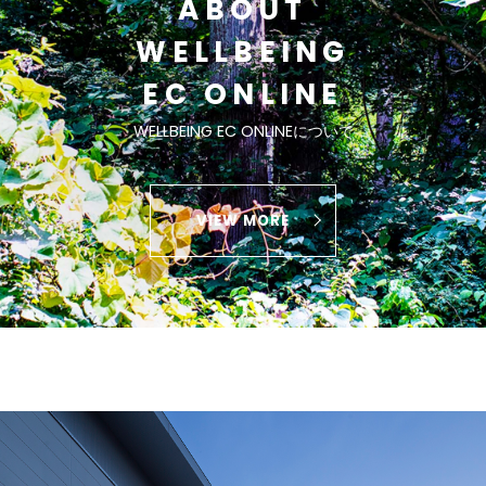
ABOUT
WELLBEING
EC ONLINE
WELLBEING EC ONLINEについて
VIEW MORE