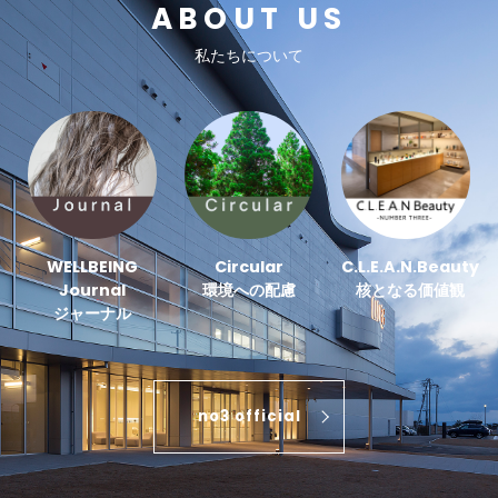
ABOUT US
私たちについて
WELLBEING
Circular
C.L.E.A.N.Beauty
Journal
環境への配慮
核となる価値観
ジャーナル
no3 official