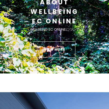
ABOUT
WELLBEING
EC ONLINE
WELLBEING EC ONLINEについて
VIEW MORE