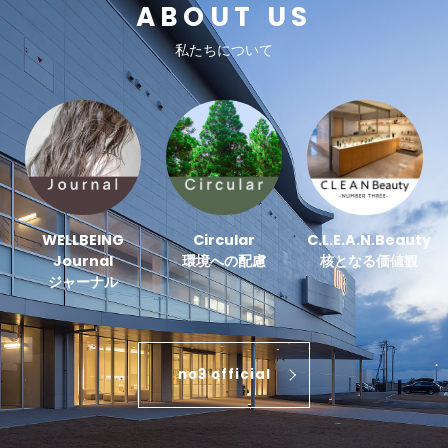
ABOUT US
私たちについて
WELLBEING
Circular
C.L.E.A.N.Beauty
Journal
環境への配慮
核となる価値観
ジャーナル
no3 official