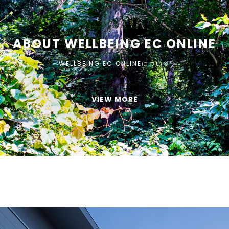
ABOUT WELLBEING EC ONLINE
WELLBEING EC ONLINEについて
VIEW MORE