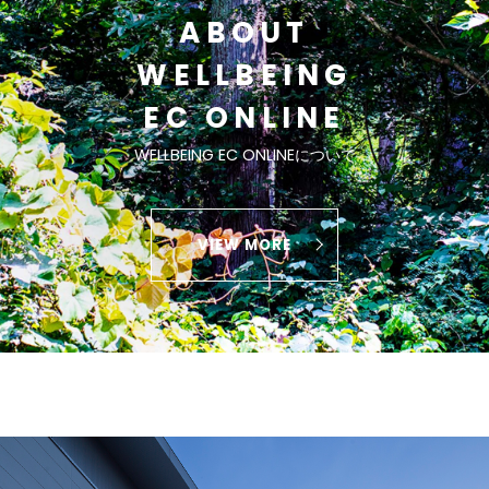
ABOUT
WELLBEING
EC ONLINE
WELLBEING EC ONLINEについて
VIEW MORE