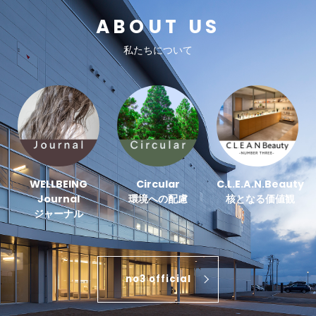
ABOUT US
私たちについて
WELLBEING
Circular
C.L.E.A.N.Beauty
Journal
環境への配慮
核となる価値観
ジャーナル
no3 official