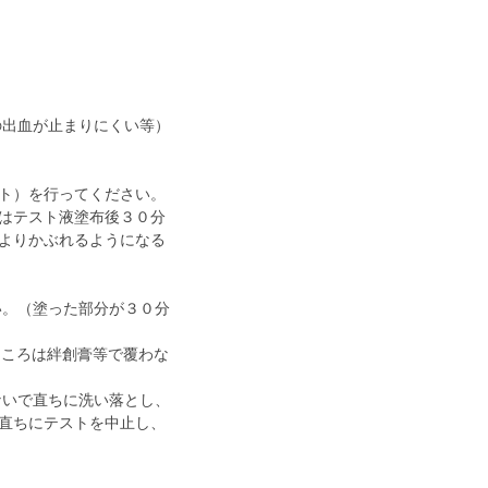
の出血が止まりにくい等）
ト）を行ってください。
はテスト液塗布後３０分
よりかぶれるようになる
い。（塗った部分が３０分
ところは絆創膏等で覆わな
ないで直ちに洗い落とし、
直ちにテストを中止し、