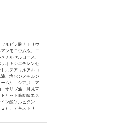
リソルビン酸ナトリウ
ルアンモニウム液、エ
ルメチルセルロース、
ポリオキシエチレンセ
セトステアリルアルコ
ム液、塩化ジメチルジ
ォーム油、シア脂、ア
油、オリブ油、月見草
リトリット脂肪酸エス
レイン酸ソルビタン、
（２）、デキストリ