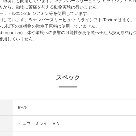
環境にも配慮しています。※ナンバースリーヒュウ ミライシフト Sca
方から、動物に苦痛を与える動物実験は行いません。
ー：トルエン2,5-ジアミン等を使用しています。
ています。※ナンバースリーヒュウ ミライシフト Textureは除く。
ートル以下の無機物の微粒子原料は使用していません。
 modifid organism)：体や環境への影響の可能性がある遺伝子組み換え原
使用していません。
。
スペック
6978
ヒュウ ミライ ＲＶ