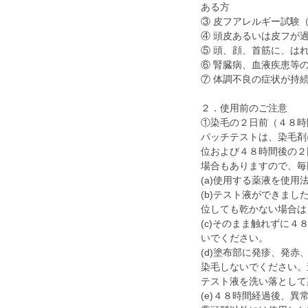
ある方
③ 皮フアレルギー試験
④ 頭皮あるいは皮フが
⑤ 頭、顔、首筋に、は
⑥ 腎臓病、血液疾患等
⑦ 体調不良の症状が持
２．使用前のご注意
①染毛の２日前（４８時
パッチテストは、染毛剤
位および４８時間後の２
場合もありますので、毎
(a)使用する薬液を使
(b)テスト液ができま
位しても乾かない場合は
(c)そのまま触れずに
いでください。
(d)塗布部に発疹、発
染毛しないでください。
テスト液を洗い落として
(e)４８時間経過後、