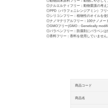
◎動物由来原料フリー：動物にやさしく、
◎クルエルティフリー：動物愛護の考え
◎PPD（パラフェニレンジアミン）フリ
◎シリコンフリー：植物性のオイルを使用し
◎ナノマテリアルフリー：100ナノメ
◎GMOフリー(GMO：Genetically
◎パラベンフリー：防腐剤にパラベンは
◎香料フリー：香料を使用していません
商品コード
商品名