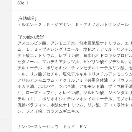
80g_i
[有効成分]
トルエン－２，５－ジアミン、５－アミノオルトクレゾール
[その他の成分]
アスコルビン酸、アンモニア水、無水亜硫酸ナトリウム、エ
ム、１，３－ブチレングリコール、塩化ステアリルトリメチ
デト酸二ナトリウム、レブリン酸、疎水化ヒドロキシプロピ
セタノール、マカデミアナッツ油、ピバリン酸イソデシル、
チルエーテル、ポリオキシエチレンセチルエーテルリン酸、
ール、リン酸ジセチル、塩化アルキルトリメチルアンモニウ
アリルアンモニウム・アクリルアミド共重合体液、メドウフ
ボカド油、ホホバ油、ツバキ油、アルモンド油、ブドウ種子
油、ローズヒップ油、オレイン酸、ソルビン酸、ジペンタエ
テル（１）、ポリオキシエチレンオレイルエーテル、モノオ
流動パラフィン、水酸化ナトリウム、リン酸、アロエ液汁末
ン、フノリ粉、カラスムギエキス
ナンバースリーヒュウ ミライ ＲＶ