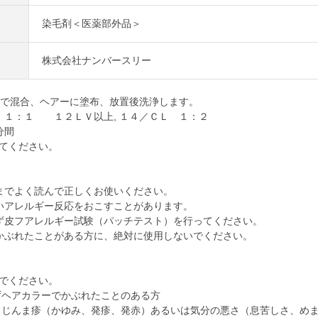
染毛剤＜医薬部外品＞
株式会社ナンバースリー
合で混合、ヘアーに塗布、放置後洗浄します。
Ｌ １：１ １２ＬＶ以上, １４／ＣＬ １：２
分間
てください。
までよく読んで正しくお使いください。
いアレルギー反応をおこすことがあります。
ず皮フアレルギー試験（パッチテスト）を行ってください。
かぶれたことがある方に、絶対に使用しないでください。
でください。
ずヘアカラーでかぶれたことのある方
、じんま疹（かゆみ、発疹、発赤）あるいは気分の悪さ（息苦しさ、め