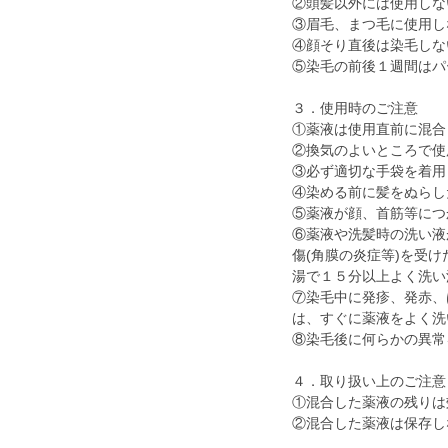
②頭髪以外には使用しな
③眉毛、まつ毛に使用し
④顔そり直後は染毛しな
⑤染毛の前後１週間はパ
３．使用時のご注意
①薬液は使用直前に混合
②換気のよいところで使
③必ず適切な手袋を着用
④染める前に髪をぬらし
⑤薬液が顔、首筋等につ
⑥薬液や洗髪時の洗い液
傷(角膜の炎症等)を受
湯で１５分以上よく洗い
⑦染毛中に発疹、発赤、
は、すぐに薬液をよく洗
⑧染毛後に何らかの異常
４．取り扱い上のご注意
①混合した薬液の残りは
②混合した薬液は保存し