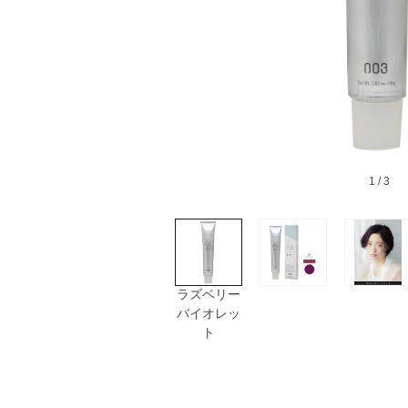
1
/ 3
ラズベリー
バイオレッ
ト