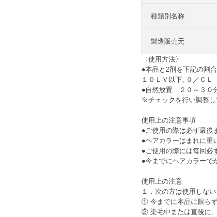
種類別名称
製造販売元
〈使用方法〉
●本品と2剤を下記の割
１０ＬＶ以下, ０／Ｃ
●自然放置 ２０～３０
※チェックを行い調整し
使用上の注意事項
●ご使用の際は必ず最後
●ヘアカラーはまれに重
●ご使用の際には毎回必
●今までにヘアカラーで
使用上の注意
１．次の方は使用しない
① 今までに本品に限ら
② 染毛中または直後に