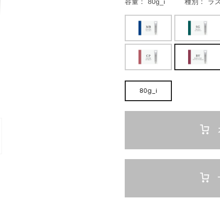
容量
80g_i
種別
ラ
80g_i