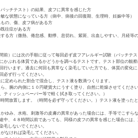
（パッチテスト）の結果、皮フに異常を感じた方
過敏な状態になっている方（病中、病後の回復期、生理時、妊娠中等）
れもの、傷、皮フ病がある方
の既往症がある方
続する方（微熱、倦怠感、動悸、息切れ、紫斑、出血しやすい、月経等
間前）には次の手順に従って毎回必ず皮フアレルギー試験（パッチテス
にかぶれる体質であるかどうかを調べるテストです。テスト部位の観察
回行います。過去に何回も異常なく染毛していた方でも、体質の変化に
回必ず行ってください。
用法に定められた割合で混合し、テスト液を数滴つくります。
したら、腕の内側に１０円硬貨大にうすく塗り、自然に乾燥させてくださ
、ティッシュペーパー等で軽く拭き取ってください。）
４８時間放置します。（時間を必ず守ってください。）テスト液を塗った
赤、かゆみ、水疱、刺激等の皮膚の異常があった場合には、手等でこすら
途中、４８時間以前であっても、同様の皮フの異常を感じた場合には、
染毛しないでください。
異常がなければ染毛してください。