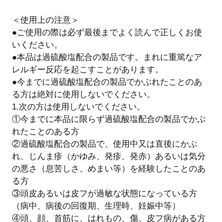
＜使用上の注意＞
●ご使用の際は必ず最後までよく読んで正しくお使
いください。
●本品は過硫酸塩配合の製品です。まれに重篤なア
レルギー反応を起こすことがあります。
●今までに過硫酸塩配合の製品でかぶれたことのあ
る方は絶対に使用しないでください。
1.次の方は使用しないでください。
①今までに本品に限らず過硫酸塩配合の製品でかぶ
れたことのある方
②過硫酸塩配合の製品で、使用中又は直後にかぶ
れ、じんま疹（かゆみ、発疹、発赤）あるいは気分
の悪さ（息苦しさ、めまい等）を経験したことのあ
る方
③頭皮あるいは皮フが過敏な状態になっている方
（病中、病後の回復期、生理時、妊娠中等）
④頭、顔、首筋に、はれもの、傷、皮フ病がある方