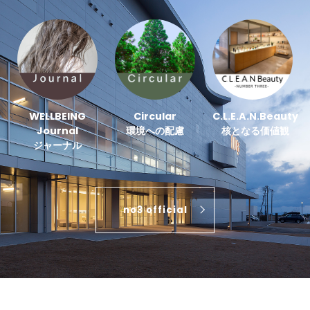
WELLBEING
Circular
C.L.E.A.N.Beauty
Journal
環境への配慮
核となる価値観
ジャーナル
no3 official