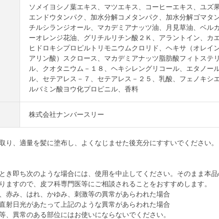
ソメイヨシノ葉エキス、マツエキス、コーヒーエキス、ユズ
エンドウタンパク、加水分解コメタンパク、加水分解ゴマタ
チルシランジオール、マカデミアナッツ油、月見草油、ベル
ーオレンジ花油、グリチルリチン酸２Ｋ、アラントイン、カ
ヒドロキシプロピルトリモニウムクロリド、ヘキサ（オレイン
アリン酸）スクロース、マカデミアナッツ脂肪酸フィトステ
ル、クオタニウム－１８、ヘキシレングリコール、エタノー
ル、セテアレス－７、セテアレス－２５、乳酸、フェノキシ
ルバミン酸ヨウ化プロピニル、香料
株式会社ナンバースリー
取り、適量を髪に塗布し、よくなじませた後充分にすすいでください。
とき即ち次のような場合には、使用を中止してください。そのまま本品
りますので、皮フ科専門医等にご相談されることをおすすめします。
、赤み、はれ、かゆみ、刺激等の異常があらわれた場合
直射日光があたって上記のような異常があらわれた場合
等、異常のある部位にはお使いにならないでください。