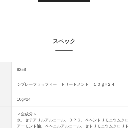
スペック
8258
シプレーフラッフィー トリートメント １０ｇ×２４
10g×24
＜全成分＞
水、セテアリルアルコール、ＤＰＧ、ベヘントリモニウムク
アーモンド油、ベヘニルアルコール、セトリモニウムクロリ