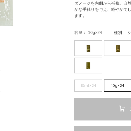
ダメージを内側から補修。自
かな手触りを与え、軽やかで
ます。
容量
10g×24
種別
10mL×24
10g×24