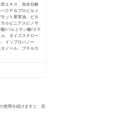
果実エキス、加水分解
ンパクＰＧプロピルメ
ガモット果実油、ビタ
エサルピニアスピノサ
酸/パルミチン酸/ステ
リル、ダイズステロー
ル、イソプロパノー
エタノール、ブチルカ
の使用を続けますと、症