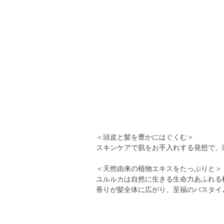
＜頭皮と髪を豊かにはぐくむ＞
スキンケアで肌をお手入れする発想で、
＜天然由来の植物エキスをたっぷりと＞
ユルルカは自然に生きる生命力あふれる
香りが髪全体に広がり、至福のバスタイ