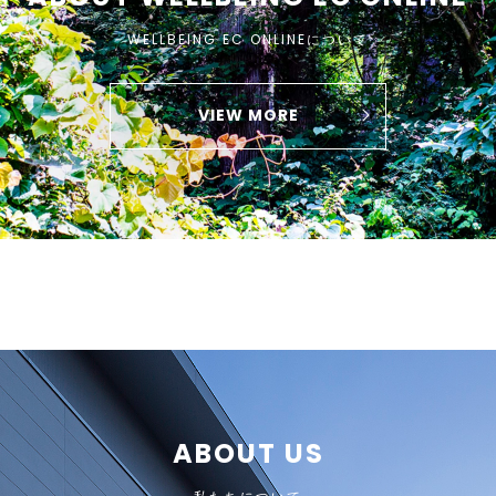
WELLBEING EC ONLINEについて
VIEW MORE
ABOUT US