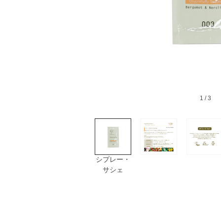
1
/ 3
シプレー・
サシェ