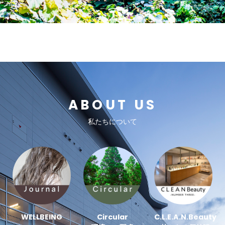
ABOUT US
私たちについて
WELLBEING
Circular
C.L.E.A.N.Beauty