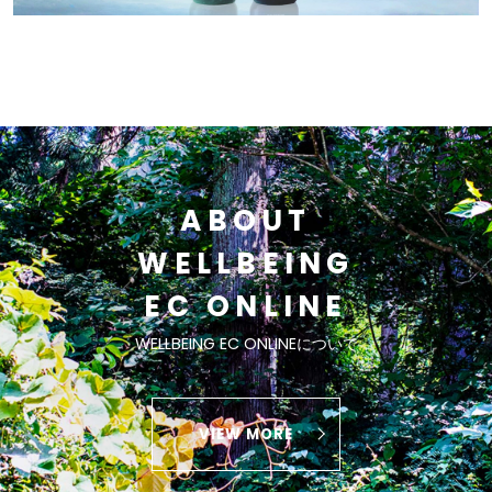
ABOUT
WELLBEING
EC ONLINE
WELLBEING EC ONLINEについて
VIEW MORE