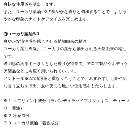
爽快な使用感を演出します。
また、ユーカリ葉油※3の爽やかな香りと調和することで、より涼
やかな印象のナイトケアタイムを楽しめます。
③ユーカリ葉油
※3
爽やかな清涼感を感じさせる植物由来の精油
ユーカリ葉油※3は、ユーカリの葉から抽出される天然由来の精油
です。
透明感のあるすっきりとした香りが特長で、アロマ製品やボディケ
ア製品などにも広く用いられています。
メントール※2の清涼感と重なり合うことで、みずみずしく爽やか
な香り立ちを演出。夏の夜に心地よい使用感をもたらします。
※１ エモリエント成分（ラバンデュラハイブリダエキス、ティーツ
リー葉油）
※２ 冷感成分
※３ ユーカリ葉油（着香成分）