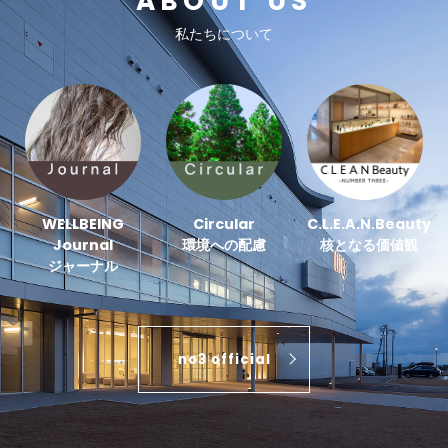
ABOUT US
私たちについて
WELLBEING
Circular
C.L.E.A.N.Beauty
Journal
環境への配慮
核となる価値観
ジャーナル
no3 official