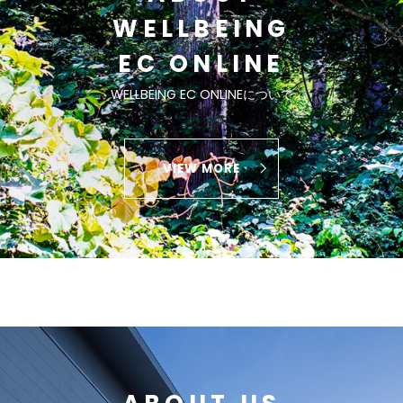
WELLBEING
EC ONLINE
WELLBEING EC ONLINEについて
VIEW MORE