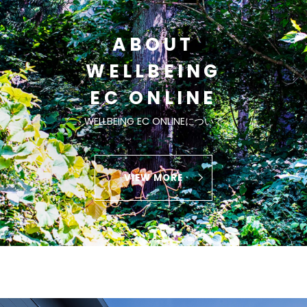
ABOUT
WELLBEING
EC ONLINE
WELLBEING EC ONLINEについて
VIEW MORE