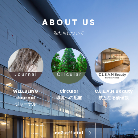
ABOUT US
私たちについて
WELLBEING
Circular
C.L.E.A.N.Beauty
Journal
環境への配慮
核となる価値観
ジャーナル
no3 official