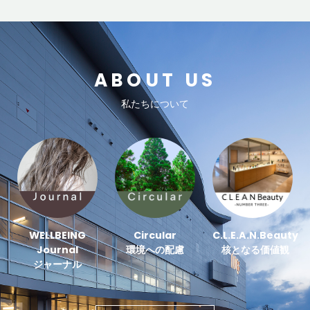
ABOUT US
私たちについて
WELLBEING
Circular
C.L.E.A.N.Beauty
Journal
環境への配慮
核となる価値観
ジャーナル