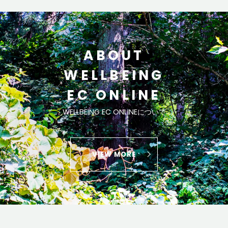
ABOUT
WELLBEING
EC ONLINE
WELLBEING EC ONLINEについて
VIEW MORE