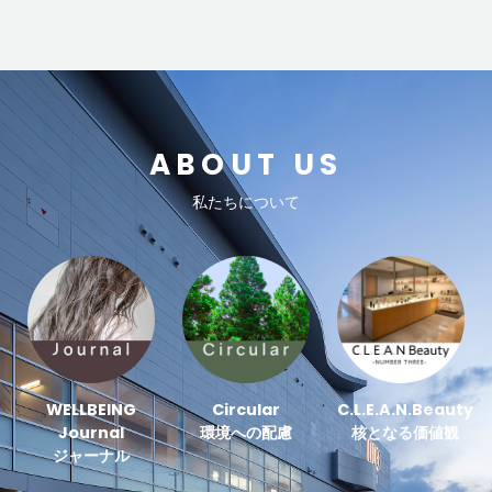
ABOUT US
私たちについて
WELLBEING
Circular
C.L.E.A.N.Beauty
Journal
環境への配慮
核となる価値観
ジャーナル