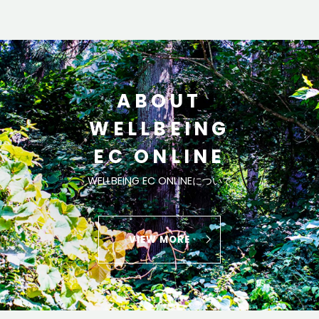
ABOUT
WELLBEING
EC ONLINE
WELLBEING EC ONLINEについて
VIEW MORE