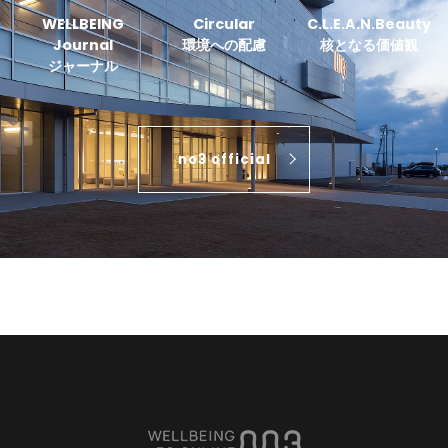
WELLBEING
Circular
C.L.E.A.N.Beauty
Journal
環境への配慮
核となる価値観
ジャーナル
no3 official