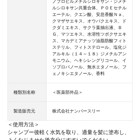
ノプロピルメチルシロキサン・ジメチ
ルシロキサン共重合体、ＰＯＥセチル
エーテル、クエン酸、安息香酸Ｎａ、
クマザサエキス、オウバクエキス、ド
クダミエキス、サクラ葉抽出液、Ｂ
Ｇ、マツエキス、水溶性ツボクサエキ
ス、マカデミアナッツ油脂肪酸フィト
ステリル、フィトステロール、塩化ジ
アルキル（１４～１８）ジメチルアン
モニウム、ヘキシレングリコール、イ
ソプロパノール、無水エタノール、フ
ェノキシエタノール、香料
種類別名称
＜医薬部外品＞
製造販売元
株式会社ナンバースリー
＜使用方法＞
シャンプー後軽く水気を取り、適量を髪に塗布し、