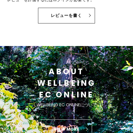
レビューを書く
ABOUT
WELLBEING
EC ONLINE
WELLBEING EC ONLINEについて
VIEW MORE