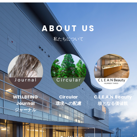
ABOUT US
私たちについて
WELLBEING
Circular
C.L.E.A.N.Beauty
Journal
環境への配慮
核となる価値観
ジャーナル