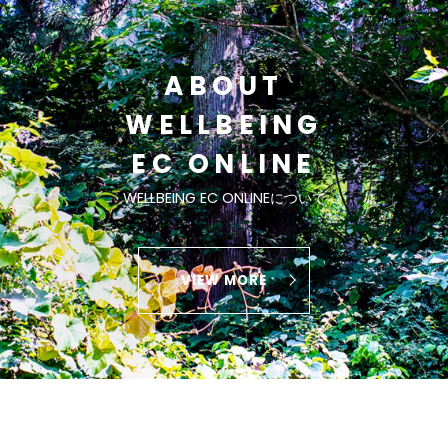
ABOUT
WELLBEING
EC ONLINE
WELLBEING EC ONLINEについて
VIEW MORE