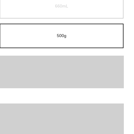
660mL
500g