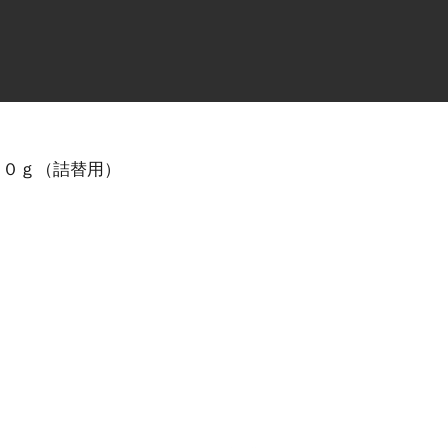
００ｇ（詰替用）