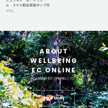
ヒュウＮＣ ムーンヴェー
ル ３００勘合容器ポンプ付
400g
ABOUT
WELLBEING
EC ONLINE
WELLBEING EC ONLINEについて
VIEW MORE