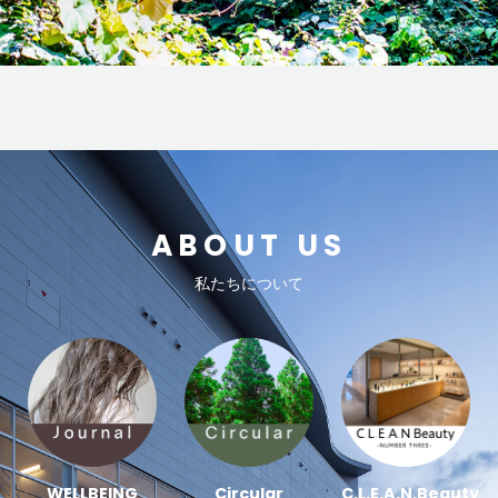
ABOUT US
私たちについて
WELLBEING
Circular
C.L.E.A.N.Beauty