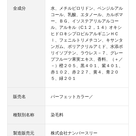
全成分
水、メチルピロリドン、ベンジルアル
コール、乳酸、エタノール、カルボマ
ー、ＢＧ、イソステアリルアルコー
ル、アルキル（C１２，１４）オキシ
ヒドロキシプロピルアルギニンＨＣ
ｌ、フェニルトリメチコン、キサンタ
ンガム、ポリアクリルアミド、水添ポ
リイソブテン、ラウレス－７、グレー
プフルーツ果実エキス、香料、（＋／
－）橙２０５、黒４０１、紫４０１、
赤１０２、赤２２７、黄４、青２０
５、緑２０１
販売名
パーフェットカラー／
種類別名称
染毛料
製造販売元
株式会社ナンバースリー