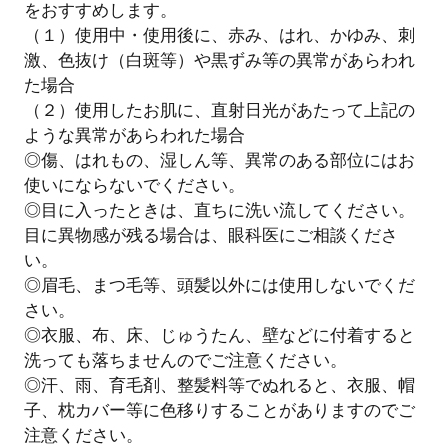
をおすすめします。
（１）使用中・使用後に、赤み、はれ、かゆみ、刺
激、色抜け（白斑等）や黒ずみ等の異常があらわれ
た場合
（２）使用したお肌に、直射日光があたって上記の
ような異常があらわれた場合
◎傷、はれもの、湿しん等、異常のある部位にはお
使いにならないでください。
◎目に入ったときは、直ちに洗い流してください。
目に異物感が残る場合は、眼科医にご相談くださ
い。
◎眉毛、まつ毛等、頭髪以外には使用しないでくだ
さい。
◎衣服、布、床、じゅうたん、壁などに付着すると
洗っても落ちませんのでご注意ください。
◎汗、雨、育毛剤、整髪料等でぬれると、衣服、帽
子、枕カバー等に色移りすることがありますのでご
注意ください。