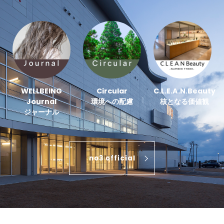
WELLBEING
Circular
C.L.E.A.N.Beauty
Journal
環境への配慮
核となる価値観
ジャーナル
no3 official