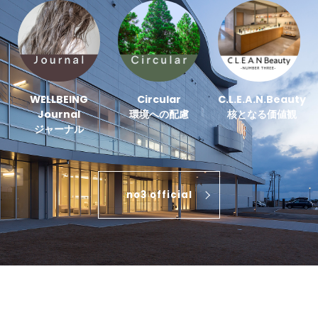
WELLBEING
Circular
C.L.E.A.N.Beauty
Journal
環境への配慮
核となる価値観
ジャーナル
no3 official