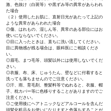
激、色抜け（白斑等）や黒ずみ等の異常があらわれ
た場合
（２）使用したお肌に、直射日光があたって上記の
ような異常があらわれた場合
◎傷、はれもの、湿しん等、異常のある部位にはお
使いにならないでください。
◎目に入ったときは、直ちに洗い流してください。
目に異物感が残る場合は、眼科医にご相談くださ
い。
◎眉毛、まつ毛等、頭髪以外には使用しないでくだ
さい。
◎衣服、布、床、じゅうたん、壁などに付着すると
洗っても落ちませんのでご注意ください。
◎汗、雨、育毛剤、整髪料等でぬれると、衣服、帽
子、枕カバー等に色移りすることがありますのでご
注意ください。
◎ご使用後にヘアトニックなどアルコールを含んだ
頭髪化粧品をお使いになりますと色落ちすることが