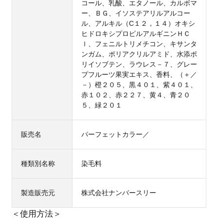
コール、乳酸、エタノール、カルボマ
ー、ＢＧ、イソステアリルアルコー
ル、アルキル（C１２，１４）オキシ
ヒドロキシプロピルアルギニンＨＣ
ｌ、フェニルトリメチコン、キサンタ
ンガム、ポリアクリルアミド、水添ポ
リイソブテン、ラウレス－７、グレー
プフルーツ果実エキス、香料、（＋／
－）橙２０５、黒４０１、紫４０１、
赤１０２、赤２２７、黄４、青２０
５、緑２０１
販売名
パーフェットカラー／
種類別名称
染毛料
製造販売元
株式会社ナンバースリー
＜使用方法＞