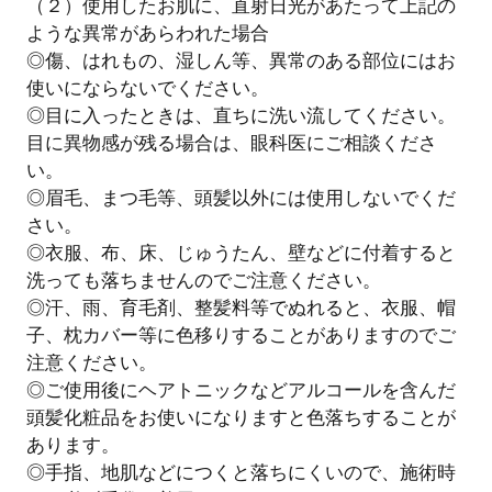
（２）使用したお肌に、直射日光があたって上記の
ような異常があらわれた場合
◎傷、はれもの、湿しん等、異常のある部位にはお
使いにならないでください。
◎目に入ったときは、直ちに洗い流してください。
目に異物感が残る場合は、眼科医にご相談くださ
い。
◎眉毛、まつ毛等、頭髪以外には使用しないでくだ
さい。
◎衣服、布、床、じゅうたん、壁などに付着すると
洗っても落ちませんのでご注意ください。
◎汗、雨、育毛剤、整髪料等でぬれると、衣服、帽
子、枕カバー等に色移りすることがありますのでご
注意ください。
◎ご使用後にヘアトニックなどアルコールを含んだ
頭髪化粧品をお使いになりますと色落ちすることが
あります。
◎手指、地肌などにつくと落ちにくいので、施術時