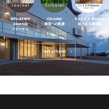
WELLBEING
Circular
C.L.E.A.N.Beauty
Journal
環境への配慮
核となる価値観
ジャーナル
no3 official