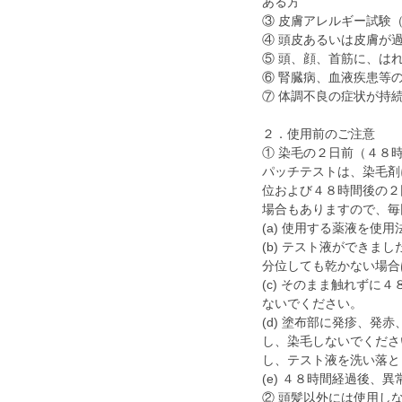
ある方
③ 皮膚アレルギー試験
④ 頭皮あるいは皮膚が
⑤ 頭、顔、首筋に、は
⑥ 腎臓病、血液疾患等
⑦ 体調不良の症状が持
２．使用前のご注意
① 染毛の２日前（４８
パッチテストは、染毛剤
位および４８時間後の２
場合もありますので、毎
(a) 使用する薬液を
(b) テスト液ができ
分位しても乾かない場合
(c) そのまま触れず
ないでください。
(d) 塗布部に発疹、
し、染毛しないでくださ
し、テスト液を洗い落と
(e) ４８時間経過後、
② 頭髪以外には使用し