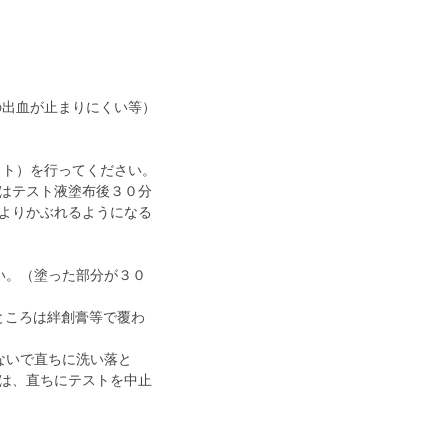
の出血が止まりにくい等）
スト）を行ってください。
はテスト液塗布後３０分
よりかぶれるようになる
い。（塗った部分が３０
ところは絆創膏等で覆わ
ないで直ちに洗い落と
は、直ちにテストを中止