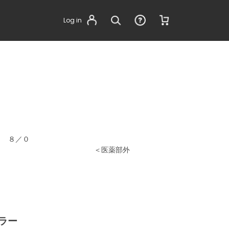
Log in
ウ ８／０
医薬部外
ラー