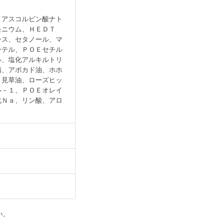
－アスコルビン酸ナト
モニウム、ＨＥＤＴ
ース、セタノール、マ
ーテル、ＰＯＥセチル
ル、塩化アルキルトリ
脂、アボカド油、ホホ
月見草油、ローズヒッ
ル－１、ＰＯＥオレイ
化Ｎａ、リン酸、アロ
い。