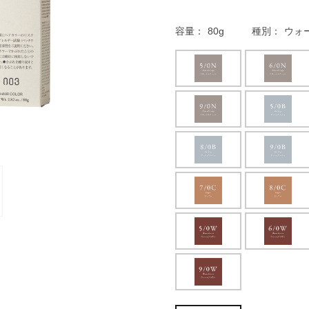
容量
80g
種別
ウォー