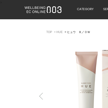
>
CATEGORY
SE
>
HUE
>
ヒュウ ８／０Ｗ