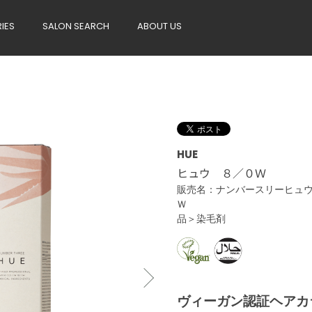
RIES
SALON SEARCH
ABOUT US
HUE
ヒュウ ８／０Ｗ
販売名：ナンバースリーヒュ
Ｗ ＜
品＞染毛剤
ヴィーガン認証ヘアカ