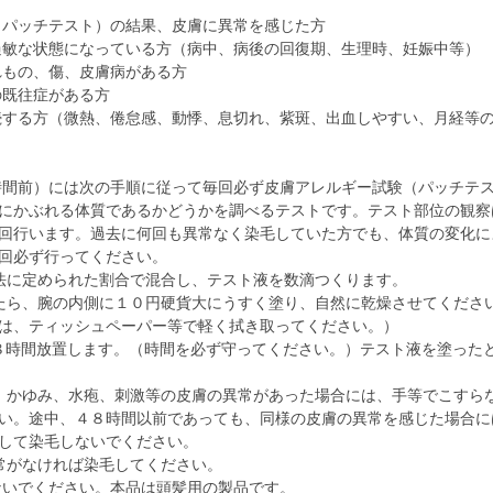
（パッチテスト）の結果、皮膚に異常を感じた方
過敏な状態になっている方（病中、病後の回復期、生理時、妊娠中等）
れもの、傷、皮膚病がある方
の既往症がある方
続する方（微熱、倦怠感、動悸、息切れ、紫斑、出血しやすい、月経等
時間前）には次の手順に従って毎回必ず皮膚アレルギー試験（パッチテ
にかぶれる体質であるかどうかを調べるテストです。テスト部位の観察
回行います。過去に何回も異常なく染毛していた方でも、体質の変化に
回必ず行ってください。
使用法に定められた割合で混合し、テスト液を数滴つくります。
ましたら、腕の内側に１０円硬貨大にうすく塗り、自然に乾燥させてくださ
は、ティッシュペーパー等で軽く拭き取ってください。）
に４８時間放置します。（時間を必ず守ってください。）テスト液を塗った
発赤、かゆみ、水疱、刺激等の皮膚の異常があった場合には、手等でこすら
い。途中、４８時間以前であっても、同様の皮膚の異常を感じた場合に
して染毛しないでください。
異常がなければ染毛してください。
ないでください。本品は頭髪用の製品です。