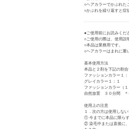
○ヘアカラーでかぶれた
○かぶれを繰り返すと症
●ご使用前にお読みくだ
○ご使用の際は、使用説
○本品は業務用です。
○ヘアカラーはまれに重
基本使用方法
本品と２剤を下記の割合
ファッションカラー１：
グレイカラー１：１
ファッションカラー（１
自然放置 ３０分間 ＊
使用上の注意
１．次の方は使用しない
① 今までに本品に限ら
② 染毛中または直後に