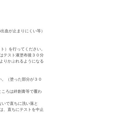
の出血が止まりにくい等）
スト）を行ってください。
はテスト液塗布後３０分
よりかぶれるようになる
い。（塗った部分が３０
ところは絆創膏等で覆わ
ないで直ちに洗い落と
は、直ちにテストを中止