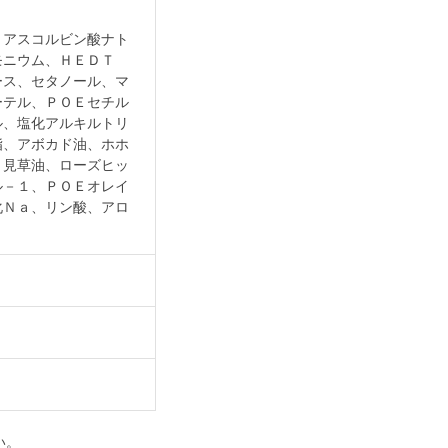
－アスコルビン酸ナト
モニウム、ＨＥＤＴ
ース、セタノール、マ
ーテル、ＰＯＥセチル
ル、塩化アルキルトリ
脂、アボカド油、ホホ
月見草油、ローズヒッ
ル－１、ＰＯＥオレイ
化Ｎａ、リン酸、アロ
い。