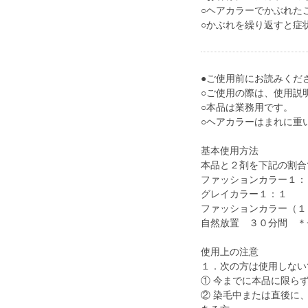
○ヘアカラーでかぶれた
○かぶれを繰り返すと症
●ご使用前にお読みくだ
○ご使用の際は、使用説
○本品は業務用です。
○ヘアカラーはまれに重
基本使用方法
本品と２剤を下記の割合
ファッションカラー１：
グレイカラー１：１
ファッションカラー（１
自然放置 ３０分間 ＊
使用上の注意
１．次の方は使用しない
① 今までに本品に限ら
② 染毛中または直後に