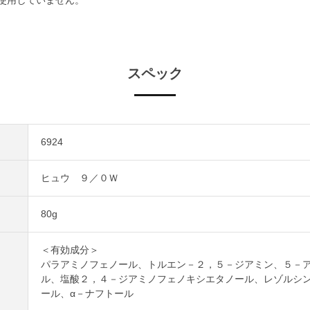
スペック
6924
ヒュウ ９／０Ｗ
80g
＜有効成分＞
パラアミノフェノール、トルエン－２，５－ジアミン、５－
ル、塩酸２，４－ジアミノフェノキシエタノール、レゾルシ
ール、α－ナフトール