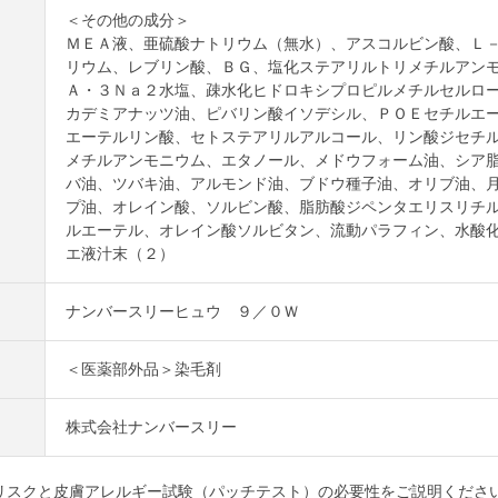
＜その他の成分＞
ＭＥＡ液、亜硫酸ナトリウム（無水）、アスコルビン酸、Ｌ
リウム、レブリン酸、ＢＧ、塩化ステアリルトリメチルアン
Ａ・３Ｎａ２水塩、疎水化ヒドロキシプロピルメチルセルロ
カデミアナッツ油、ピバリン酸イソデシル、ＰＯＥセチルエ
エーテルリン酸、セトステアリルアルコール、リン酸ジセチ
メチルアンモニウム、エタノール、メドウフォーム油、シア
バ油、ツバキ油、アルモンド油、ブドウ種子油、オリブ油、
プ油、オレイン酸、ソルビン酸、脂肪酸ジペンタエリスリチ
ルエーテル、オレイン酸ソルビタン、流動パラフィン、水酸
エ液汁末（２）
ナンバースリーヒュウ ９／０Ｗ
＜医薬部外品＞染毛剤
株式会社ナンバースリー
リスクと皮膚アレルギー試験（パッチテスト）の必要性をご説明くださ