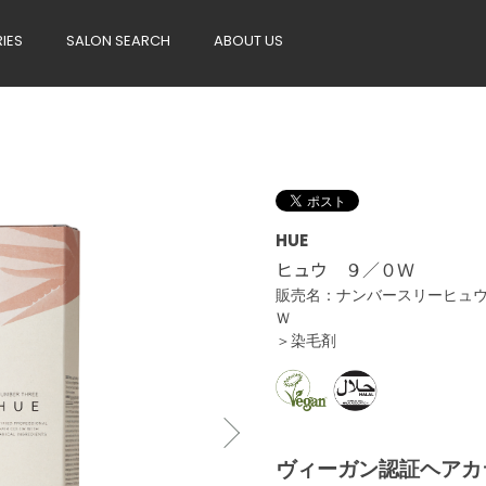
RIES
SALON SEARCH
ABOUT US
HUE
ヒュウ ９／０Ｗ
販売名：ナンバースリーヒュ
Ｗ ＜
＞染毛剤
ヴィーガン認証ヘアカ