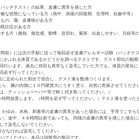
（パッチテスト）の結果、皮膚に異常を感じた方
過敏な状態になっている方（病中、病後の回復期、生理時、妊娠中等）
れもの、傷、皮膚病がある方
の既往症がある方
続する方（微熱、倦怠感、動悸、息切れ、紫斑、出血しやすい、月経等
時間前）には次の手順に従って毎回必ず皮膚アレルギー試験（パッチテ
にかぶれる体質であるかどうかを調べるテストです。テスト部位の観察
回行います。過去に何回も異常なく染毛していた方でも、体質の変化に
回必ず行ってください。
使用法に定められた割合で混合し、テスト液を数滴つくります。
ましたら、腕の内側に１０円硬貨大にうすく塗り、自然に乾燥させてくださ
は、ティッシュペーパー等で軽く拭き取ってください。）
に４８時間放置します。（時間を必ず守ってください。）テスト液を塗った
発赤、かゆみ、水疱、刺激等の皮膚の異常があった場合には、手等でこすら
い。途中、４８時間以前であっても、同様の皮膚の異常を感じた場合に
して染毛しないでください。
異常がなければ染毛してください。
ないでください。本品は頭髪用の製品です。