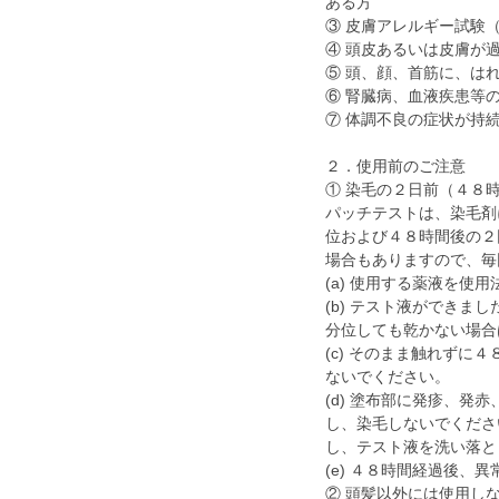
ある方
③ 皮膚アレルギー試験
④ 頭皮あるいは皮膚が
⑤ 頭、顔、首筋に、は
⑥ 腎臓病、血液疾患等
⑦ 体調不良の症状が持
２．使用前のご注意
① 染毛の２日前（４８
パッチテストは、染毛剤
位および４８時間後の２
場合もありますので、毎
(a) 使用する薬液を
(b) テスト液ができ
分位しても乾かない場合
(c) そのまま触れず
ないでください。
(d) 塗布部に発疹、
し、染毛しないでくださ
し、テスト液を洗い落と
(e) ４８時間経過後、
② 頭髪以外には使用し