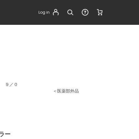
Log in
ウ ９／０
医薬部外品
ラー