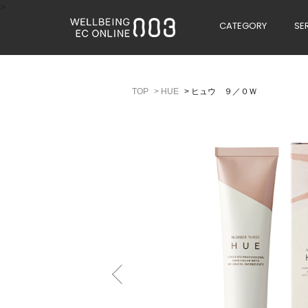
>
CATEGORY
SE
>
HUE
>
ヒュウ ９／０Ｗ