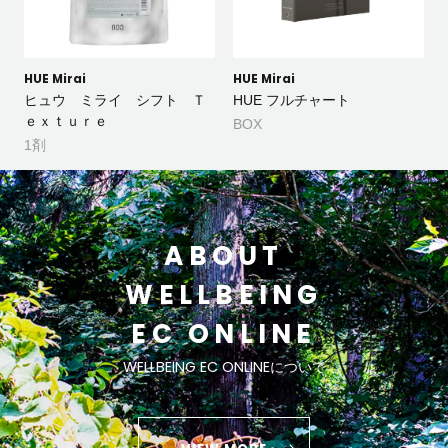
HUE Mirai
HUE Mirai
ヒュウ ミライ シフト Ｔ
HUE フルチャート
ｅｘｔｕｒｅ
BOX
1剤
ABOUT
WELLBEING
EC ONLINE
WELLBEING EC ONLINEについて