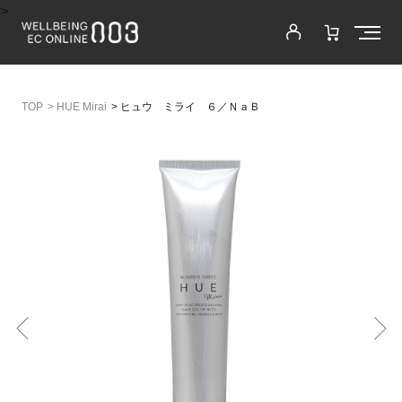
>
>
HUE Mirai
>
ヒュウ ミライ ６／ＮａＢ