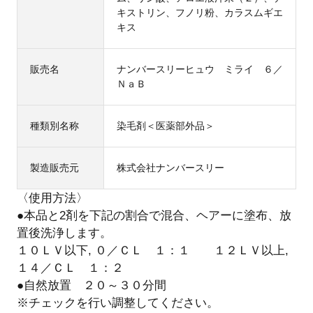
キストリン、フノリ粉、カラスムギエ
キス
販売名
ナンバースリーヒュウ ミライ ６／
ＮａＢ
種類別名称
染毛剤＜医薬部外品＞
製造販売元
株式会社ナンバースリー
〈使用方法〉
●本品と2剤を下記の割合で混合、ヘアーに塗布、放
置後洗浄します。
１０ＬＶ以下, ０／ＣＬ １：１ １２ＬＶ以上,
１４／ＣＬ １：２
●自然放置 ２０～３０分間
※チェックを行い調整してください。