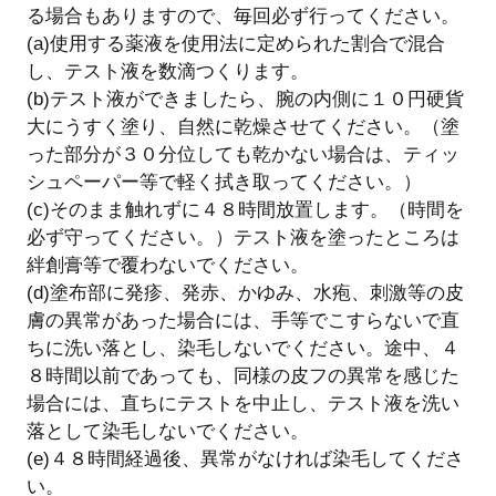
る場合もありますので、毎回必ず行ってください。
(a)使用する薬液を使用法に定められた割合で混合
し、テスト液を数滴つくります。
(b)テスト液ができましたら、腕の内側に１０円硬貨
大にうすく塗り、自然に乾燥させてください。（塗
った部分が３０分位しても乾かない場合は、ティッ
シュペーパー等で軽く拭き取ってください。）
(c)そのまま触れずに４８時間放置します。（時間を
必ず守ってください。）テスト液を塗ったところは
絆創膏等で覆わないでください。
(d)塗布部に発疹、発赤、かゆみ、水疱、刺激等の皮
膚の異常があった場合には、手等でこすらないで直
ちに洗い落とし、染毛しないでください。途中、４
８時間以前であっても、同様の皮フの異常を感じた
場合には、直ちにテストを中止し、テスト液を洗い
落として染毛しないでください。
(e)４８時間経過後、異常がなければ染毛してくださ
い。