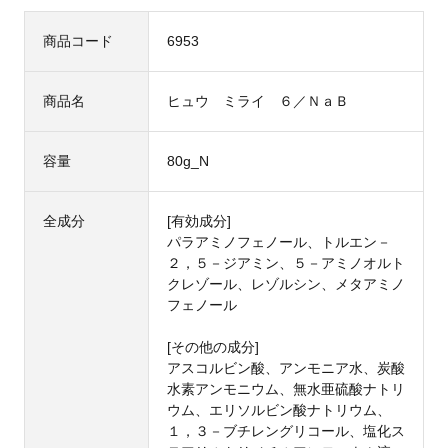
商品コード
6953
商品名
ヒュウ ミライ ６／ＮａＢ
容量
80g_N
全成分
[有効成分]
パラアミノフェノール、トルエン－
２，５－ジアミン、５－アミノオルト
クレゾール、レゾルシン、メタアミノ
フェノール
[その他の成分]
アスコルビン酸、アンモニア水、炭酸
水素アンモニウム、無水亜硫酸ナトリ
ウム、エリソルビン酸ナトリウム、
１，３－ブチレングリコール、塩化ス