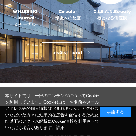
WELLBEING
Circular
C.L.E.A.N.Beauty
Journal
環境への配慮
核となる価値観
ジャーナル
no3 official
本サイトでは、一部のコンテンツについてCookie
を利用しています。Cookieには、お名前やメール
アドレス等の個人情報は含まれません。アクセス
承諾する
いただいた方々に効果的な広告を配信するため及
び以下のアクセス解析にCookie情報を利用させて
いただく場合があります。
詳細