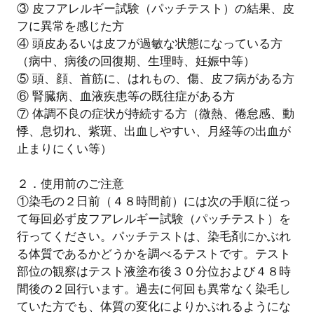
③ 皮フアレルギー試験（パッチテスト）の結果、皮
フに異常を感じた方
④ 頭皮あるいは皮フが過敏な状態になっている方
（病中、病後の回復期、生理時、妊娠中等）
⑤ 頭、顔、首筋に、はれもの、傷、皮フ病がある方
⑥ 腎臓病、血液疾患等の既往症がある方
⑦ 体調不良の症状が持続する方（微熱、倦怠感、動
悸、息切れ、紫斑、出血しやすい、月経等の出血が
止まりにくい等）
２．使用前のご注意
①染毛の２日前（４８時間前）には次の手順に従っ
て毎回必ず皮フアレルギー試験（パッチテスト）を
行ってください。パッチテストは、染毛剤にかぶれ
る体質であるかどうかを調べるテストです。テスト
部位の観察はテスト液塗布後３０分位および４８時
間後の２回行います。過去に何回も異常なく染毛し
ていた方でも、体質の変化によりかぶれるようにな