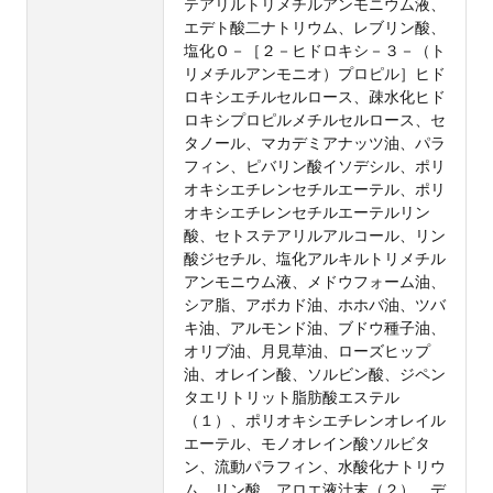
テアリルトリメチルアンモニウム液、
エデト酸二ナトリウム、レブリン酸、
塩化Ｏ－［２－ヒドロキシ－３－（ト
リメチルアンモニオ）プロピル］ヒド
ロキシエチルセルロース、疎水化ヒド
ロキシプロピルメチルセルロース、セ
タノール、マカデミアナッツ油、パラ
フィン、ピバリン酸イソデシル、ポリ
オキシエチレンセチルエーテル、ポリ
オキシエチレンセチルエーテルリン
酸、セトステアリルアルコール、リン
酸ジセチル、塩化アルキルトリメチル
アンモニウム液、メドウフォーム油、
シア脂、アボカド油、ホホバ油、ツバ
キ油、アルモンド油、ブドウ種子油、
オリブ油、月見草油、ローズヒップ
油、オレイン酸、ソルビン酸、ジペン
タエリトリット脂肪酸エステル
（１）、ポリオキシエチレンオレイル
エーテル、モノオレイン酸ソルビタ
ン、流動パラフィン、水酸化ナトリウ
ム、リン酸、アロエ液汁末（２）、デ