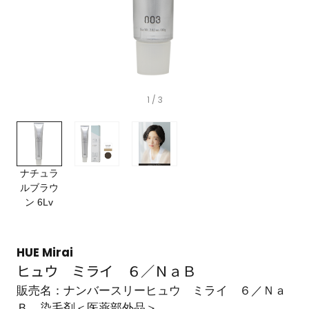
1
/ 3
ナチュラ
ルブラウ
ン 6Lv
HUE Mirai
ヒュウ ミライ ６／ＮａＢ
販売名：ナンバースリーヒュウ ミライ ６／Ｎａ
Ｂ 染毛剤＜医薬部外品＞