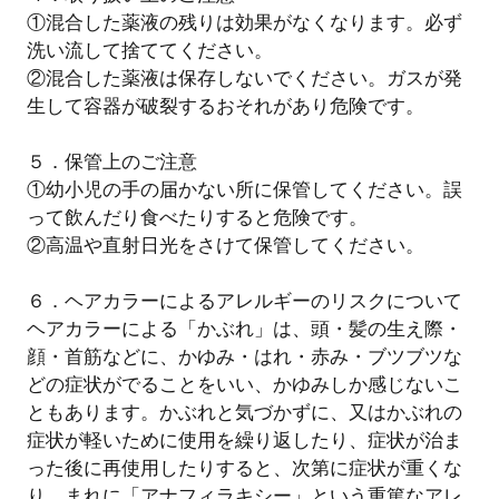
①混合した薬液の残りは効果がなくなります。必ず
洗い流して捨ててください。
②混合した薬液は保存しないでください。ガスが発
生して容器が破裂するおそれがあり危険です。
５．保管上のご注意
①幼小児の手の届かない所に保管してください。誤
って飲んだり食べたりすると危険です。
②高温や直射日光をさけて保管してください。
６．ヘアカラーによるアレルギーのリスクについて
ヘアカラーによる「かぶれ」は、頭・髪の生え際・
顔・首筋などに、かゆみ・はれ・赤み・ブツブツな
どの症状がでることをいい、かゆみしか感じないこ
ともあります。かぶれと気づかずに、又はかぶれの
症状が軽いために使用を繰り返したり、症状が治ま
った後に再使用したりすると、次第に症状が重くな
り、まれに「アナフィラキシー」という重篤なアレ